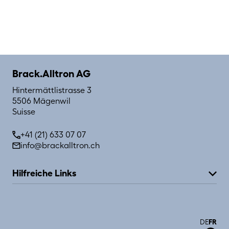
Brack.Alltron AG
Hintermättlistrasse 3
5506 Mägenwil
Suisse
+41 (21) 633 07 07
info@brackalltron.ch
Hilfreiche Links
À propos de nous
Emplois
Organisation
Actualités
DE
FR