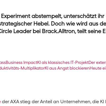
s Experiment abstempelt, unterschätzt ihr 
n strategischer Hebel. Doch wie wird aus d
ircle Leader bei Brack.Alltron, teilt sein
ass
Business Impact
KI als klassisches IT-Projekt
Der exte
uktivitäts-Multiplikator
KI aus Angst blockieren
Heute e
e
der AXA stieg der Anteil an Unternehmen, die KI