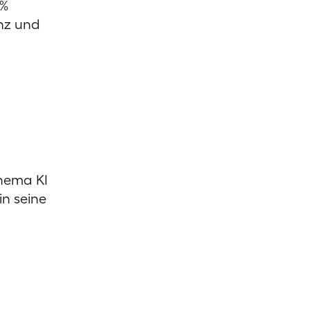
 %
enz und
hema KI
in seine