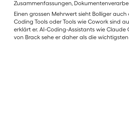
Zusammenfassungen, Dokumentenverarbeitu
Einen grossen Mehrwert sieht Bolliger auch
Coding Tools oder Tools wie Cowork sind au
erklärt er. AI-Coding-Assistants wie Claud
von Brack sehe er daher als die wichtigst
«KI als klassisches IT-Pr
Fehler.»
Im Gespräch weist er auf einige Anfängerfeh
werden sollten. «Wer KI wie ein klassisches 