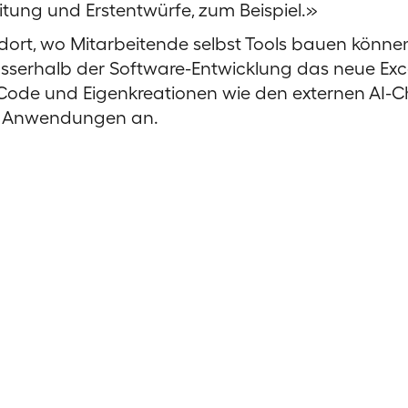
ng und Erstentwürfe, zum Beispiel.»
 dort, wo Mitarbeitende selbst Tools bauen könne
sserhalb der Software-Entwicklung das neue Exce
e Code und Eigenkreationen wie den externen AI-
en Anwendungen an.
ojekt zu behandeln, ist ein
ler bei der Einführung von KI hin, die besser ve
IT-Projekt mit Standard-Tooling und Prozessen sta