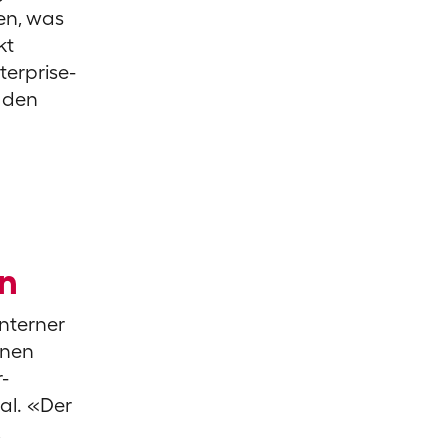
hen, was
kt
terprise-
 den
en
Interner
nnen
-
al. «Der