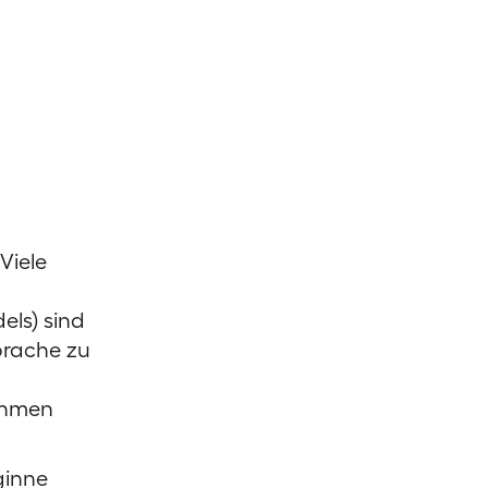
Viele
els) sind
prache zu
nehmen
ginne