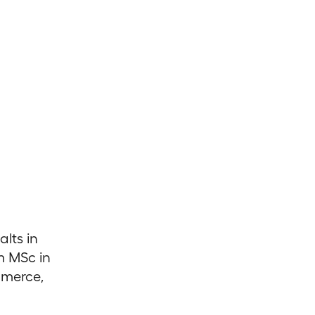
lts in
m MSc in
mmerce,