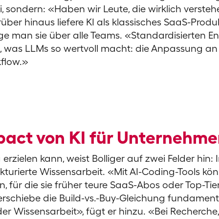
ei, sondern: «Haben wir Leute, die wirklich verste
über hinaus liefere KI als klassisches SaaS-Produ
ge man sie über alle Teams. «Standardisierten En
as, was LLMs so wertvoll macht: die Anpassung an
kflow.»
pact von KI für Unternehm
erzielen kann, weist Bolliger auf zwei Felder hin: 
turierte Wissensarbeit. «Mit AI-Coding-Tools kö
 für die sie früher teure SaaS-Abos oder Top-Tier
rschiebe die Build-vs.-Buy-Gleichung fundament
 der Wissensarbeit», fügt er hinzu. «Bei Recherche,