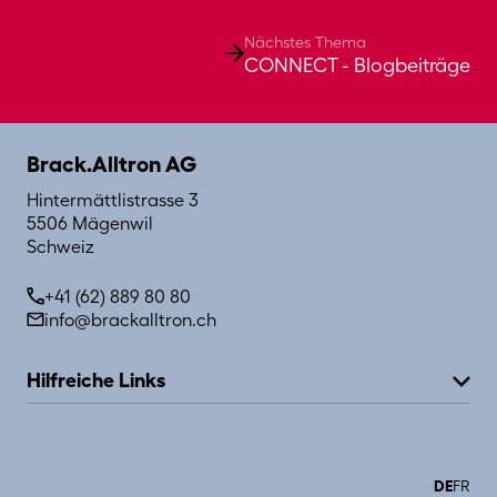
Nächstes Thema
CONNECT - Blogbeiträge
Brack.Alltron AG
Hintermättlistrasse 3
5506 Mägenwil
Schweiz
+41 (62) 889 80 80
info@brackalltron.ch
Hilfreiche Links
Über Brack.Alltron
Jobs
Organisation
News
DE
FR