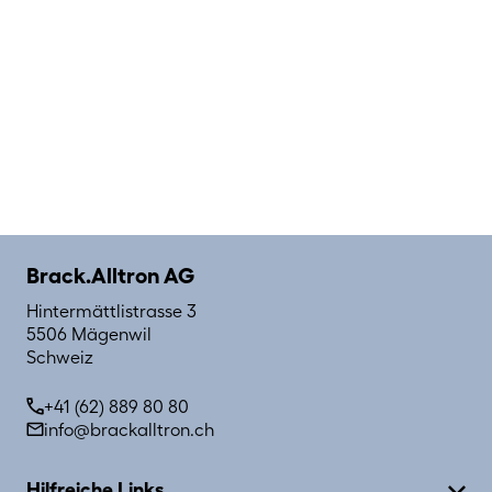
Brack.Alltron AG
Hintermättlistrasse 3
5506 Mägenwil
Schweiz
+41 (62) 889 80 80
info@brackalltron.ch
Hilfreiche Links